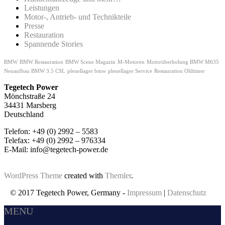
Leistungen
Motor-, Antrieb- und Technikteile
Presse
Restauration
Spannende Stories
BMW
BMW Restauration
BMW Scene Magazin
M-Motoren
Motorüberholung BMW M635
Neuaufbau BMW 3.5 CSL
pleuellager bmw
pleuellager Service
Restauration Oldtimer
Tegetech Power
Mönchstraße 24
34431 Marsberg
Deutschland
Telefon: +49 (0) 2992 – 5583
Telefax: +49 (0) 2992 – 976334
E-Mail: info@tegetech-power.de
WordPress Theme
created with
Themler
.
© 2017 Tegetech Power, Germany -
Impressum
|
Datenschutz
MENU