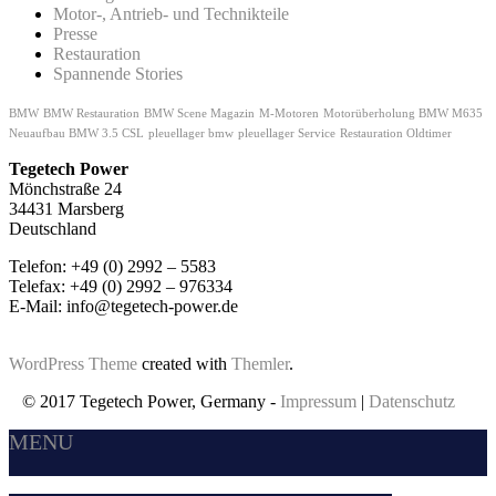
Motor-, Antrieb- und Technikteile
Presse
Restauration
Spannende Stories
BMW
BMW Restauration
BMW Scene Magazin
M-Motoren
Motorüberholung BMW M635
Neuaufbau BMW 3.5 CSL
pleuellager bmw
pleuellager Service
Restauration Oldtimer
Tegetech Power
Mönchstraße 24
34431 Marsberg
Deutschland
Telefon: +49 (0) 2992 – 5583
Telefax: +49 (0) 2992 – 976334
E-Mail: info@tegetech-power.de
WordPress Theme
created with
Themler
.
© 2017 Tegetech Power, Germany -
Impressum
|
Datenschutz
MENU