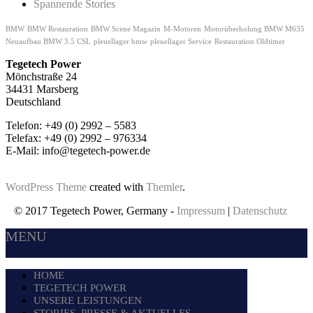
Spannende Stories
BMW
BMW Restauration
BMW Scene Magazin
M-Motoren
Motorüberholung BMW M635
Neuaufbau BMW 3.5 CSL
pleuellager bmw
pleuellager Service
Restauration Oldtimer
Tegetech Power
Mönchstraße 24
34431 Marsberg
Deutschland
Telefon: +49 (0) 2992 – 5583
Telefax: +49 (0) 2992 – 976334
E-Mail: info@tegetech-power.de
WordPress Theme
created with
Themler
.
© 2017 Tegetech Power, Germany -
Impressum
|
Datenschutz
MENU
HOME
TEGETECH POWER
UNSERE LEISTUNGEN
STORIES, PRESSE & AKTUELLES