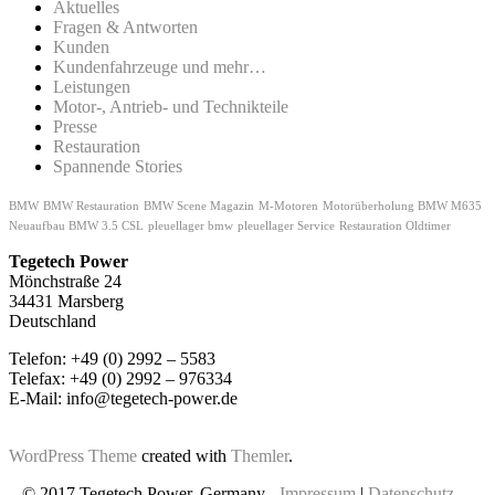
Aktuelles
Fragen & Antworten
Kunden
Kundenfahrzeuge und mehr…
Leistungen
Motor-, Antrieb- und Technikteile
Presse
Restauration
Spannende Stories
BMW
BMW Restauration
BMW Scene Magazin
M-Motoren
Motorüberholung BMW M635
Neuaufbau BMW 3.5 CSL
pleuellager bmw
pleuellager Service
Restauration Oldtimer
Tegetech Power
Mönchstraße 24
34431 Marsberg
Deutschland
Telefon: +49 (0) 2992 – 5583
Telefax: +49 (0) 2992 – 976334
E-Mail: info@tegetech-power.de
WordPress Theme
created with
Themler
.
© 2017 Tegetech Power, Germany -
Impressum
|
Datenschutz