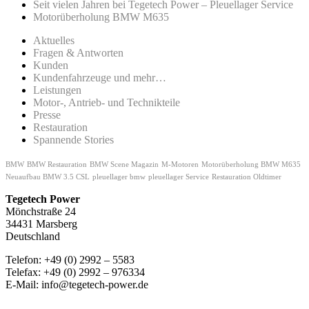
Seit vielen Jahren bei Tegetech Power – Pleuellager Service
Motorüberholung BMW M635
Aktuelles
Fragen & Antworten
Kunden
Kundenfahrzeuge und mehr…
Leistungen
Motor-, Antrieb- und Technikteile
Presse
Restauration
Spannende Stories
BMW
BMW Restauration
BMW Scene Magazin
M-Motoren
Motorüberholung BMW M635
Neuaufbau BMW 3.5 CSL
pleuellager bmw
pleuellager Service
Restauration Oldtimer
Tegetech Power
Mönchstraße 24
34431 Marsberg
Deutschland
Telefon: +49 (0) 2992 – 5583
Telefax: +49 (0) 2992 – 976334
E-Mail: info@tegetech-power.de